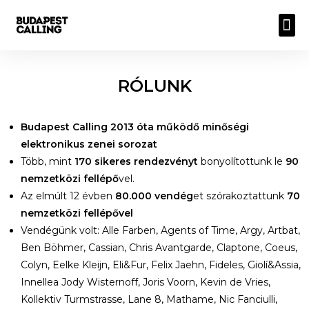
RÓLUNK
Budapest Calling
2
013 óta működő minőségi
elektronikus zenei sorozat
Több, mint
170 sikeres rendezvényt
bonyolítottunk le
90
nemzetközi fellépő
vel.
Az elmúlt 12 évben
80.000 vendég
et szórakoztattunk
70
nemzetközi fellépővel
Vendégünk volt: Alle Farben, Agents of Time, Argy, Artbat,
Ben Böhmer, Cassian, Chris Avantgarde, Claptone, Coeus,
Colyn, Eelke Kleijn, Eli&Fur, Felix Jaehn, Fideles, Giolí&Assia,
Innellea Jody Wisternoff, Joris Voorn, Kevin de Vries,
Kollektiv Turmstrasse, Lane 8, Mathame, Nic Fanciulli,