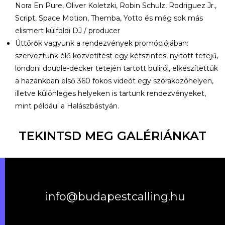
Nora En Pure, Oliver Koletzki, Robin Schulz, Rodriguez Jr.,
Script, Space Motion, Themba, Yotto és még sok más
elismert külföldi DJ / producer
Úttörők vagyunk a rendezvények promóciójában:
szerveztünk élő közvetítést egy kétszintes, nyitott tetejű,
londoni double-decker tetején tartott buliról, elkészítettük
a hazánkban első 360 fokos videót egy szórakozóhelyen,
illetve különleges helyeken is tartunk rendezvényeket,
mint például a Halászbástyán.
TEKINTSD MEG GALÉRIÁNKAT
info@budapestcalling.hu